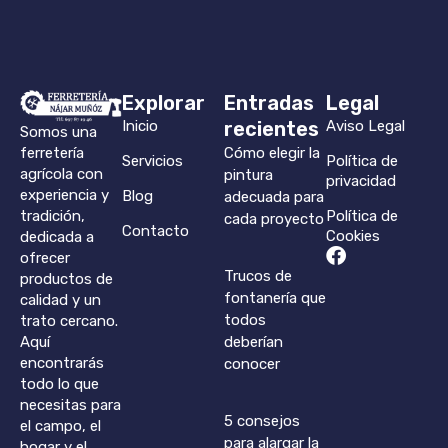
Explorar
Entradas
Legal
Inicio
recientes
Aviso Legal
Somos una
ferretería
Cómo elegir la
Servicios
Política de
agrícola con
pintura
privacidad
experiencia y
Blog
adecuada para
tradición,
Política de
cada proyecto
Contacto
Cookies
dedicada a
Facebook
ofrecer
Trucos de
productos de
fontanería que
calidad y un
todos
trato cercano.
Aquí
deberían
encontrarás
conocer
todo lo que
necesitas para
5 consejos
el campo, el
para alargar la
hogar y el