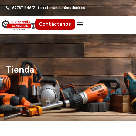
697871946
ferreterianajar@outlook.es
Contáctanos
Tienda